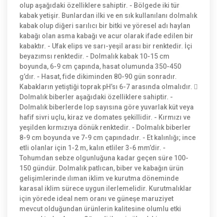
olup aşağıdaki özelliklere sahiptir. - Bölgede iki tür
kabak yetişir. Bunlardan ilki ve en sık kullanılanı dolmalık
kabak olup diğeri sarılıcı bir bitki ve yöresel adı haylan
kabağı olan asma kabağı ve acur olarak ifade edilen bir
kabaktır. - Ufak elips ve sarı-yeşil arası bir renktedir. İçi
beyazımsı renktedir. - Dolmalık kabak 10-15 cm
boyunda, 6-9 cm çapında, hasat olumunda 350-450
g’dır. - Hasat, fide dikiminden 80-90 gün sonradır.
Kabakların yetiştiği toprak pH’sı 6-7 arasında olmalıdır. 
Dolmalık biberler aşağıdaki özelliklere sahiptir. -
Dolmalık biberlerde lop sayısına göre yuvarlak küt veya
hafif sivri uçlu, kiraz ve domates şekillidir. - Kırmızı ve
yeşilden kırmızıya dönük renktedir. - Dolmalık biberler
8-9 cm boyunda ve 7-9 cm çapındadır. - Et kalınlığı; ince
etli olanlar için 1-2 m, kalın etliler 3-6 mm’dir. -
Tohumdan sebze olgunluğuna kadar geçen süre 100-
150 gündür. Dolmalık patlıcan, biber ve kabağın ürün
gelişimlerinde ılıman iklim ve kurutma döneminde
karasal iklim sürece uygun ilerlemelidir. Kurutmalıklar
için yörede ideal nem oranı ve güneşe maruziyet
mevcut olduğundan ürünlerin kalitesine olumlu etki