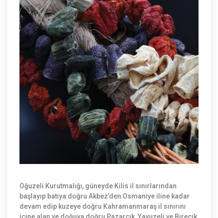
Oğuzeli Kurutmalığı, güneyde Kilis il sınırlarından
başlayıp batıya doğru Akbez’den Osmaniye iline kadar
devam edip kuzeye doğru Kahramanmaraş il sınırını
içine alan ve doğuya doğru Pazarcık, Yavuzeli ve Birecik