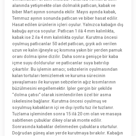
alanında yetişmekte olan dolmalık patlıcan, kabak ve
biber Mart ayının sonunda ekilir. Mayıs ayında kabak,
Temmuz ayının sonunda patlıcan ve biber hasat edilir.
Hasat edilen ürünlerin içleri oyulur. Yalnızca kabağın dış
kabuğu ayrıca soyulur. Patlıcan 1 ilâ 4 mm kalınlıkta,
kabak ise 2 ila 4 mm kalınlıkta oyulur. Kurutma öncesi
oyulmuş patlıcanlar 50 adet patlıcan, gıyık adı verilen
uzun ve kalın iğneyle uç kısmına yakın bir yerden pamuk
oranı dolma ipine dizilir. Daha sonra genişçe bir kaba
içme suyu doldurulur ve patlıcanlar suya batırılıp
çıkartılır. Bu işlemin amacı; sebzelerin oyulmasından
kalan tortuları temizlemek ve kuruma sürecinin
yavaşlaması ile kuruyan sebzelerin ağız kısımlarının
büzülmesini engellemektir. İpler gergin bir şekilde
“dolma çatısı” olarak isimlendirilen özel bir asma
iskelesine bağlanır. Kurutma öncesi oyulmuş ve
soyulmuş kabakların içi ve dışı iyotlu tuz ile tuzlanır.
Tuzlama işleminden sonra 15 ilâ 20 cm olan ve masaya
sabitlenen çubuklar dikey olarak monte edilir.
Sonrasında kabaklar delinmeden çubuklara oturtulur.
Doğrudan güneş alan yerde kurutmaya bırakılır. Kabağın