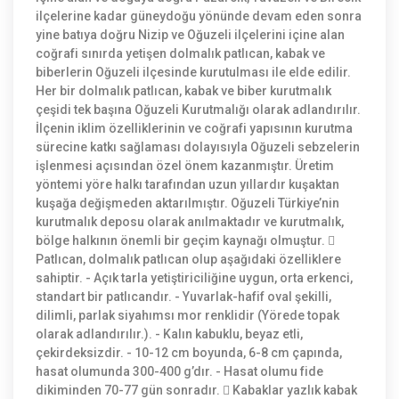
ilçelerine kadar güneydoğu yönünde devam eden sonra
yine batıya doğru Nizip ve Oğuzeli ilçelerini içine alan
coğrafi sınırda yetişen dolmalık patlıcan, kabak ve
biberlerin Oğuzeli ilçesinde kurutulması ile elde edilir.
Her bir dolmalık patlıcan, kabak ve biber kurutmalık
çeşidi tek başına Oğuzeli Kurutmalığı olarak adlandırılır.
İlçenin iklim özelliklerinin ve coğrafi yapısının kurutma
sürecine katkı sağlaması dolayısıyla Oğuzeli sebzelerin
işlenmesi açısından özel önem kazanmıştır. Üretim
yöntemi yöre halkı tarafından uzun yıllardır kuşaktan
kuşağa değişmeden aktarılmıştır. Oğuzeli Türkiye’nin
kurutmalık deposu olarak anılmaktadır ve kurutmalık,
bölge halkının önemli bir geçim kaynağı olmuştur. 
Patlıcan, dolmalık patlıcan olup aşağıdaki özelliklere
sahiptir. - Açık tarla yetiştiriciliğine uygun, orta erkenci,
standart bir patlıcandır. - Yuvarlak-hafif oval şekilli,
dilimli, parlak siyahımsı mor renklidir (Yörede topak
olarak adlandırılır.). - Kalın kabuklu, beyaz etli,
çekirdeksizdir. - 10-12 cm boyunda, 6-8 cm çapında,
hasat olumunda 300-400 g’dır. - Hasat olumu fide
dikiminden 70-77 gün sonradır.  Kabaklar yazlık kabak