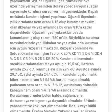
yapmaktadır. Ayrıca Oğuzeli ilçesi yüksek bir ova
üzerinde yerleşmesinden dolayı yörede uygun rüzgâr
sayesinde kurutma süreci verimli geçmektedir. Kapalı
mekânda kurutma işlemi yapılmaz. Oğuzeli ilçesinde
yıllık ortalama nem oranı %15 olup kurutma mevsimi
olan ilkbahar ve yaz aylarında bu oran %10’a kadar
düşmektedir. Oğuzeli ilçesi yüksek bir ovada
konumlanmış olup rakımı 750 m’dir. Böylelikle kurutma
mevsimlerinde yani ilkbahar ve yaz aylarında kurutma
için uygun rüzgârı almaktadır. Rüzgâr Yönlerine ve
Şiddet Oranlarına İlişkin Tablo: K 20 % KD 11 % D 6 % GD 4
% G 5 % GB 9 % B 25 % KB 20 % Kurutma döneminde
sıcaklık ortalamaları Mayıs ayı için 19,5 oC, Haziran
ayında 25,7 oC, Temmuz ayı için 29,9 oC, Ağustos ayında
29,7 oC, Eylül ayında 24,4 oC’dir. Kurutulmuş dolmalık
biberin nem oranı %1 ilâ %6, kurutulmuş dolmalık
patlıcanın nem oranı % 6 ilâ %12, kurutulmuş dolmalık
kabağın nem oranı %4 ilâ %8 arasında olmalıdır.
Kurutulmuş ürünler bütün halde, sağlam, elle
dokunmaya ve taşınmaya dayanıklı olmalıdır. Üründe
yabancı tat ve koku yer almamalıdır. Bozuk veya küflü
olmamalıdır. Üretim Metodu: Yukarıda verilen üretim