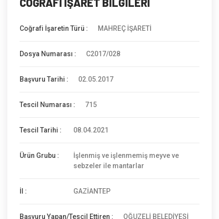
COĞRAFİ İŞARET BİLGİLERİ
Coğrafi İşaretin Türü :
MAHREÇ İŞARETİ
Dosya Numarası :
C2017/028
Başvuru Tarihi :
02.05.2017
Tescil Numarası :
715
Tescil Tarihi :
08.04.2021
Ürün Grubu :
İşlenmiş ve işlenmemiş meyve ve
sebzeler ile mantarlar
İl :
GAZİANTEP
Başvuru Yapan/Tescil Ettiren :
OĞUZELİ BELEDİYESİ