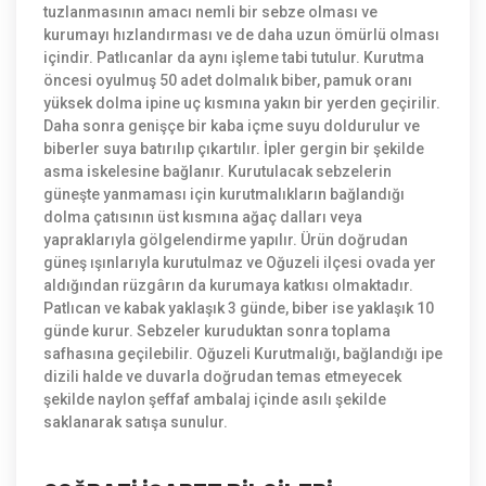
tuzlanmasının amacı nemli bir sebze olması ve
kurumayı hızlandırması ve de daha uzun ömürlü olması
içindir. Patlıcanlar da aynı işleme tabi tutulur. Kurutma
öncesi oyulmuş 50 adet dolmalık biber, pamuk oranı
yüksek dolma ipine uç kısmına yakın bir yerden geçirilir.
Daha sonra genişçe bir kaba içme suyu doldurulur ve
biberler suya batırılıp çıkartılır. İpler gergin bir şekilde
asma iskelesine bağlanır. Kurutulacak sebzelerin
güneşte yanmaması için kurutmalıkların bağlandığı
dolma çatısının üst kısmına ağaç dalları veya
yapraklarıyla gölgelendirme yapılır. Ürün doğrudan
güneş ışınlarıyla kurutulmaz ve Oğuzeli ilçesi ovada yer
aldığından rüzgârın da kurumaya katkısı olmaktadır.
Patlıcan ve kabak yaklaşık 3 günde, biber ise yaklaşık 10
günde kurur. Sebzeler kuruduktan sonra toplama
safhasına geçilebilir. Oğuzeli Kurutmalığı, bağlandığı ipe
dizili halde ve duvarla doğrudan temas etmeyecek
şekilde naylon şeffaf ambalaj içinde asılı şekilde
saklanarak satışa sunulur.