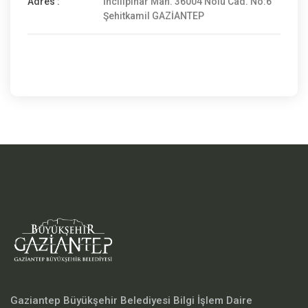
Adres :
İncilipınar Mah. 36004 Nolu Cad. No:6
Şehitkamil GAZİANTEP
Gaziantep Büyükşehir Belediyesi Bilgi İşlem Daire