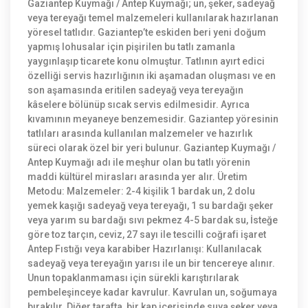
Gaziantep Kuymağı / Antep Kuymağı; un, şeker, sadeyağ
veya tereyağı temel malzemeleri kullanılarak hazırlanan
yöresel tatlıdır. Gaziantep’te eskiden beri yeni doğum
yapmış lohusalar için pişirilen bu tatlı zamanla
yaygınlaşıp ticarete konu olmuştur. Tatlının ayırt edici
özelliği servis hazırlığının iki aşamadan oluşması ve en
son aşamasında eritilen sadeyağ veya tereyağın
kâselere bölünüp sıcak servis edilmesidir. Ayrıca
kıvamının meyaneye benzemesidir. Gaziantep yöresinin
tatlıları arasında kullanılan malzemeler ve hazırlık
süreci olarak özel bir yeri bulunur. Gaziantep Kuymağı /
Antep Kuymağı adı ile meşhur olan bu tatlı yörenin
maddi kültürel mirasları arasında yer alır. Üretim
Metodu: Malzemeler: 2-4 kişilik 1 bardak un, 2 dolu
yemek kaşığı sadeyağ veya tereyağı, 1 su bardağı şeker
veya yarım su bardağı sıvı pekmez 4-5 bardak su, İsteğe
göre toz tarçın, ceviz, 27 sayı ile tescilli coğrafi işaret
Antep Fıstığı veya karabiber Hazırlanışı: Kullanılacak
sadeyağ veya tereyağın yarısı ile un bir tencereye alınır.
Unun topaklanmaması için sürekli karıştırılarak
pembeleşinceye kadar kavrulur. Kavrulan un, soğumaya
bırakılır. Diğer tarafta, bir kap içerisinde suya şeker veya