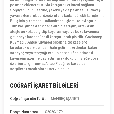
pekmez eklenerek suyla karışarak erimesi sağlanır.
Soğuyan unun üzerine, şekerli ya da pekmezli su yavaş
yavaş eklenerek pürüzsüz olana kadar sürekli karıştırılır.
Bu iş için çırpma teli kullanılması işlemi kolaylaştırır.
Tüm karışım tekrar ocağa alınır. Karışım, orta-kısık
ateşte un kokusu gidip koyulaşmaya ve boza kıvamına
gelinceye kadar sürekli karıştırılarak pişirilir. Gaziantep
Kuymağı / Antep Kuymağı sıcak halde kâselere
koyularak servise hazır hale getirilir. Ardından kalan
sadeyağ veya tereyağı eritilip servis kâselerindeki
kuymağın üzerine paylaştırılarak dökülür. İsteğe göre
üzerine tarçın, ceviz, Antep Fıstığı ve karabiber
serpilerek sıcak olarak servis edilir.
COĞRAFİ İŞARET BİLGİLERİ
Coğrafi İşaretin Türü :
MAHREÇ İŞARETİ
Dosya Numarası :
C2020/179